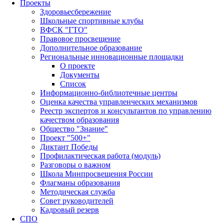
Проекты
Здоровьесбережение
Школьные спортивные клубы
ВФСК "ГТО"
Правовое просвещение
Дополнительное образование
Региональные инновационные площадки
О проекте
Документы
Список
Информационно-библиотечные центры
Оценка качества управленческих механизмов
Реестр экспертов и консультантов по управлению
качеством образования
Общество "Знание"
Проект "500+"
Диктант Победы
Профилактическая работа (модуль)
Разговоры о важном
Школа Минпросвещения России
Флагманы образования
Методическая служба
Совет руководителей
Кадровый резерв
СПО