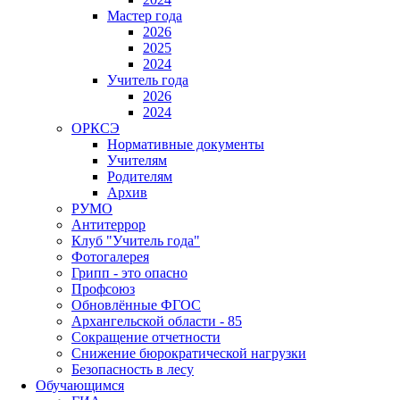
Мастер года
2026
2025
2024
Учитель года
2026
2024
ОРКСЭ
Нормативные документы
Учителям
Родителям
Архив
РУМО
Антитеррор
Клуб "Учитель года"
Фотогалерея
Грипп - это опасно
Профсоюз
Обновлённые ФГОС
Архангельской области - 85
Сокращение отчетности
Снижение бюрократической нагрузки
Безопасность в лесу
Обучающимся