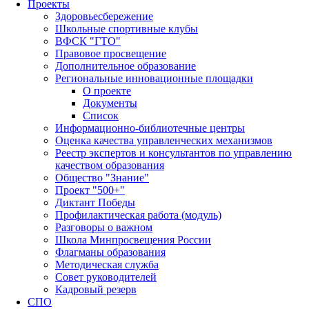
Проекты
Здоровьесбережение
Школьные спортивные клубы
ВФСК "ГТО"
Правовое просвещение
Дополнительное образование
Региональные инновационные площадки
О проекте
Документы
Список
Информационно-библиотечные центры
Оценка качества управленческих механизмов
Реестр экспертов и консультантов по управлению
качеством образования
Общество "Знание"
Проект "500+"
Диктант Победы
Профилактическая работа (модуль)
Разговоры о важном
Школа Минпросвещения России
Флагманы образования
Методическая служба
Совет руководителей
Кадровый резерв
СПО