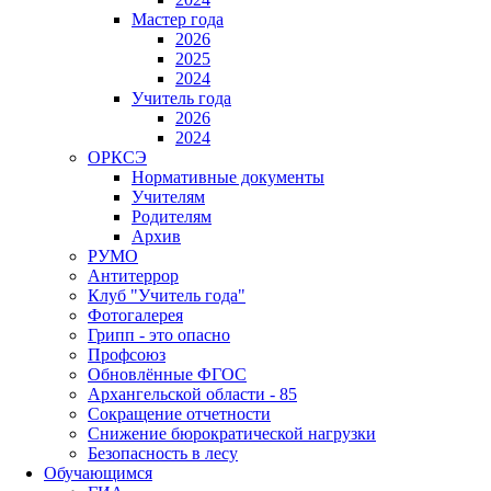
Мастер года
2026
2025
2024
Учитель года
2026
2024
ОРКСЭ
Нормативные документы
Учителям
Родителям
Архив
РУМО
Антитеррор
Клуб "Учитель года"
Фотогалерея
Грипп - это опасно
Профсоюз
Обновлённые ФГОС
Архангельской области - 85
Сокращение отчетности
Снижение бюрократической нагрузки
Безопасность в лесу
Обучающимся