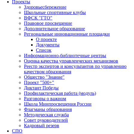
Проекты
Здоровьесбережение
Школьные спортивные клубы
ВФСК "ГТО"
Правовое просвещение
Дополнительное образование
Региональные инновационные площадки
О проекте
Документы
Список
Информационно-библиотечные центры
Оценка качества управленческих механизмов
Реестр экспертов и консультантов по управлению
качеством образования
Общество "Знание"
Проект "500+"
Диктант Победы
Профилактическая работа (модуль)
Разговоры о важном
Школа Минпросвещения России
Флагманы образования
Методическая служба
Совет руководителей
Кадровый резерв
СПО