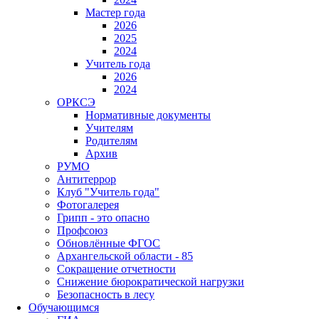
Мастер года
2026
2025
2024
Учитель года
2026
2024
ОРКСЭ
Нормативные документы
Учителям
Родителям
Архив
РУМО
Антитеррор
Клуб "Учитель года"
Фотогалерея
Грипп - это опасно
Профсоюз
Обновлённые ФГОС
Архангельской области - 85
Сокращение отчетности
Снижение бюрократической нагрузки
Безопасность в лесу
Обучающимся