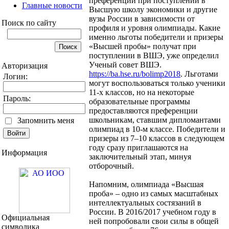
преференции при поступлении в
Главные новости
Высшую школу экономики и другие
вузы России в зависимости от
Поиск по сайту
профиля и уровня олимпиады. Какие
именно льготы победители и призеры
«Высшей пробы» получат при
поступлении в ВШЭ, уже определил
Ученый совет ВШЭ.
Авторизация
https://ba.hse.ru/bolimp2018
. Льготами
Логин:
могут воспользоваться только ученики
11-х классов, но на некоторые
Пароль:
образовательные программы
предоставляются преференции
школьникам, ставшим дипломантами
Запомнить меня
олимпиад в 10-м классе. Победители и
призеры из 7–10 классов в следующем
году сразу приглашаются на
Информация
заключительный этап, минуя
отборочный.
Напомним, олимпиада «Высшая
проба» – одно из самых масштабных
интеллектуальных состязаний в
России. В 2016/2017 учебном году в
Официальная
ней попробовали свои силы в общей
символика