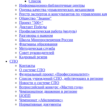
Список
Информационно-библиотечные центры
Оценка качества управленческих механизмов
Реестр экспертов и консультантов по управлению ка
Общество "Знание"
Проект "500+"
Диктант Победы
Профилактическая работа (модуль)
Разговоры о важном
Школа Минпросвещения России
Флагманы образования
Методическая служба
Совет руководителей
Кадровый резерв
СПО
Контакты
О системе СПО
Федеральный проект «Профессионалитет»
Список учреждений СПО, действующих в регионе
Новости о системе СПО
Всероссийский конкурс «Мастер года»
Чемпионатное движение в регионе
ЦОПП
Чемпионат «Абилимпикс»
Нормативные документы