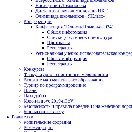
Всероссийская олимпиада школьников
Наследники Ломоносова
Дистанционная олимпиада по ИКТ
Олимпиада школьников «ЯКласс»
Конференции
Конференция "Юность Поморья-2024"
Общая информация
Списки участников очного тура
Протоколы
Регистрация
Региональная учебно-исследовательская конфе
Общая информация
Регистрация
Конкурсы
Физкультурно - спортивные мероприятия
Развитие математического образования
Турнир по программированию
Планы
Пазл добра
Коронавирус 2019-nCoV
Безопасность и правила поведения на железной доро
Безопасность в лесу
Родителям
Родительские собрания
Рекомендации