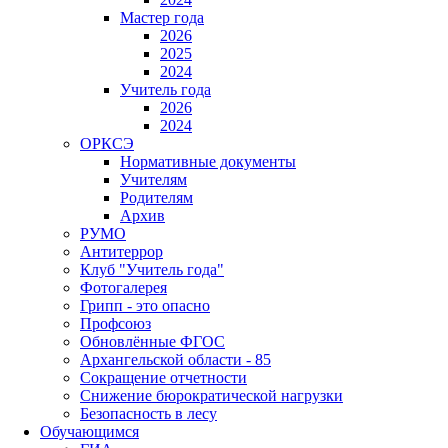
Мастер года
2026
2025
2024
Учитель года
2026
2024
ОРКСЭ
Нормативные документы
Учителям
Родителям
Архив
РУМО
Антитеррор
Клуб "Учитель года"
Фотогалерея
Грипп - это опасно
Профсоюз
Обновлённые ФГОС
Архангельской области - 85
Сокращение отчетности
Снижение бюрократической нагрузки
Безопасность в лесу
Обучающимся