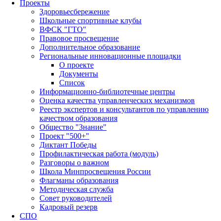
Проекты
Здоровьесбережение
Школьные спортивные клубы
ВФСК "ГТО"
Правовое просвещение
Дополнительное образование
Региональные инновационные площадки
О проекте
Документы
Список
Информационно-библиотечные центры
Оценка качества управленческих механизмов
Реестр экспертов и консультантов по управлению
качеством образования
Общество "Знание"
Проект "500+"
Диктант Победы
Профилактическая работа (модуль)
Разговоры о важном
Школа Минпросвещения России
Флагманы образования
Методическая служба
Совет руководителей
Кадровый резерв
СПО