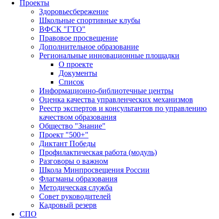
Проекты
Здоровьесбережение
Школьные спортивные клубы
ВФСК "ГТО"
Правовое просвещение
Дополнительное образование
Региональные инновационные площадки
О проекте
Документы
Список
Информационно-библиотечные центры
Оценка качества управленческих механизмов
Реестр экспертов и консультантов по управлению
качеством образования
Общество "Знание"
Проект "500+"
Диктант Победы
Профилактическая работа (модуль)
Разговоры о важном
Школа Минпросвещения России
Флагманы образования
Методическая служба
Совет руководителей
Кадровый резерв
СПО