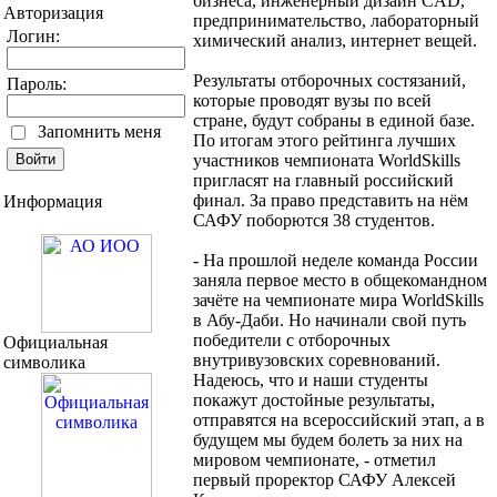
бизнеса, инженерный дизайн CAD,
Авторизация
предпринимательство, лабораторный
Логин:
химический анализ, интернет вещей.
Результаты отборочных состязаний,
Пароль:
которые проводят вузы по всей
стране, будут собраны в единой базе.
Запомнить меня
По итогам этого рейтинга лучших
участников чемпионата WorldSkills
пригласят на главный российский
финал. За право представить на нём
Информация
САФУ поборются 38 студентов.
- На прошлой неделе команда России
заняла первое место в общекомандном
зачёте на чемпионате мира WorldSkills
в Абу-Даби. Но начинали свой путь
победители с отборочных
Официальная
внутривузовских соревнований.
символика
Надеюсь, что и наши студенты
покажут достойные результаты,
отправятся на всероссийский этап, а в
будущем мы будем болеть за них на
мировом чемпионате, - отметил
первый проректор САФУ Алексей