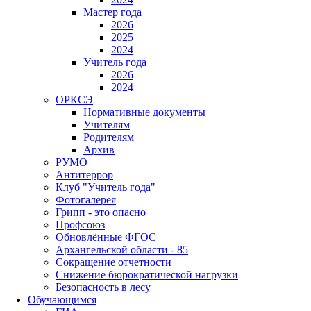
Мастер года
2026
2025
2024
Учитель года
2026
2024
ОРКСЭ
Нормативные документы
Учителям
Родителям
Архив
РУМО
Антитеррор
Клуб "Учитель года"
Фотогалерея
Грипп - это опасно
Профсоюз
Обновлённые ФГОС
Архангельской области - 85
Сокращение отчетности
Снижение бюрократической нагрузки
Безопасность в лесу
Обучающимся