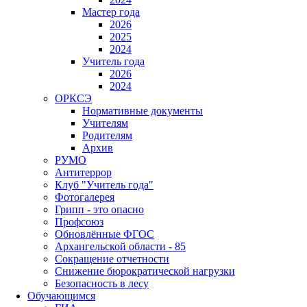
Мастер года
2026
2025
2024
Учитель года
2026
2024
ОРКСЭ
Нормативные документы
Учителям
Родителям
Архив
РУМО
Антитеррор
Клуб "Учитель года"
Фотогалерея
Грипп - это опасно
Профсоюз
Обновлённые ФГОС
Архангельской области - 85
Сокращение отчетности
Снижение бюрократической нагрузки
Безопасность в лесу
Обучающимся