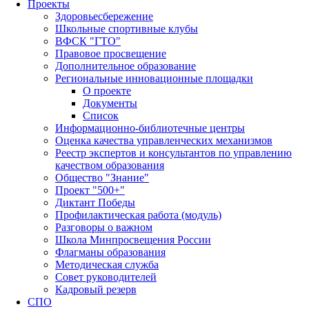
Проекты
Здоровьесбережение
Школьные спортивные клубы
ВФСК "ГТО"
Правовое просвещение
Дополнительное образование
Региональные инновационные площадки
О проекте
Документы
Список
Информационно-библиотечные центры
Оценка качества управленческих механизмов
Реестр экспертов и консультантов по управлению
качеством образования
Общество "Знание"
Проект "500+"
Диктант Победы
Профилактическая работа (модуль)
Разговоры о важном
Школа Минпросвещения России
Флагманы образования
Методическая служба
Совет руководителей
Кадровый резерв
СПО