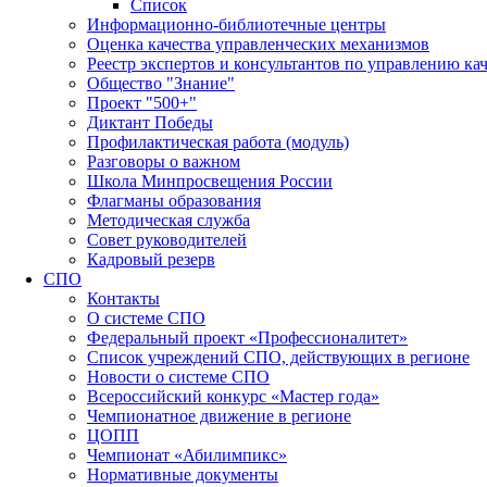
Список
Информационно-библиотечные центры
Оценка качества управленческих механизмов
Реестр экспертов и консультантов по управлению ка
Общество "Знание"
Проект "500+"
Диктант Победы
Профилактическая работа (модуль)
Разговоры о важном
Школа Минпросвещения России
Флагманы образования
Методическая служба
Совет руководителей
Кадровый резерв
СПО
Контакты
О системе СПО
Федеральный проект «Профессионалитет»
Список учреждений СПО, действующих в регионе
Новости о системе СПО
Всероссийский конкурс «Мастер года»
Чемпионатное движение в регионе
ЦОПП
Чемпионат «Абилимпикс»
Нормативные документы