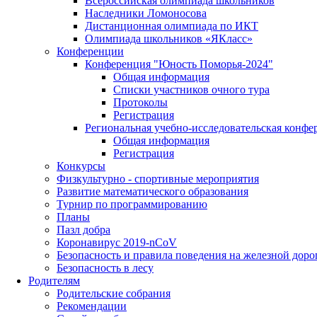
Всероссийская олимпиада школьников
Наследники Ломоносова
Дистанционная олимпиада по ИКТ
Олимпиада школьников «ЯКласс»
Конференции
Конференция "Юность Поморья-2024"
Общая информация
Списки участников очного тура
Протоколы
Регистрация
Региональная учебно-исследовательская конфе
Общая информация
Регистрация
Конкурсы
Физкультурно - спортивные мероприятия
Развитие математического образования
Турнир по программированию
Планы
Пазл добра
Коронавирус 2019-nCoV
Безопасность и правила поведения на железной доро
Безопасность в лесу
Родителям
Родительские собрания
Рекомендации