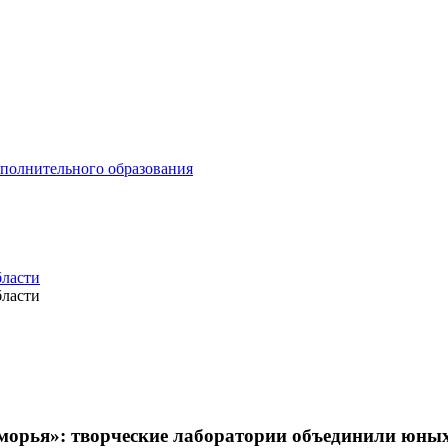
ополнительного образования
бласти
бласти
орья»: творческие лаборатории объединили юных