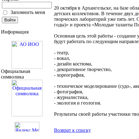
20 октября в Архангельске, на базе об
Запомнить меня
детских коллективов. В течение двух 
творческих лабораторий уже пять лет.
годы)» и проекта «Молодые таланты П
Информация
Основная цель этой работы - создание
будут работать по следующим направле
- театр,
- вокал,
- дизайн костюма,
- декоративное творчество,
Официальная
- хореография,
символика
- техническое моделирование (судо-, а
- фотография,
- журналистика,
- экология и геология.
Результаты своей работы участники тв
Возврат к списку