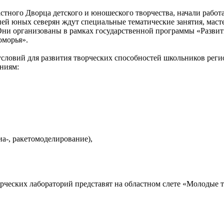
ластного Дворца детского и юношеского творчества, начали рабо
дней юных северян ждут специальные тематические занятия, мас
 Они организованы в рамках государственной программы «Развит
оморья».
 условий для развития творческих способностей школьников рег
ниям:
виа-, ракетомоделирование),
орческих лабораторий представят на областном слете «Молодые т