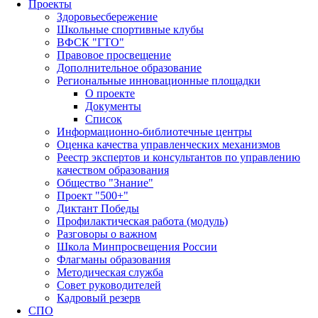
Проекты
Здоровьесбережение
Школьные спортивные клубы
ВФСК "ГТО"
Правовое просвещение
Дополнительное образование
Региональные инновационные площадки
О проекте
Документы
Список
Информационно-библиотечные центры
Оценка качества управленческих механизмов
Реестр экспертов и консультантов по управлению
качеством образования
Общество "Знание"
Проект "500+"
Диктант Победы
Профилактическая работа (модуль)
Разговоры о важном
Школа Минпросвещения России
Флагманы образования
Методическая служба
Совет руководителей
Кадровый резерв
СПО