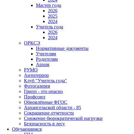
Мастер года
2026
2025
2024
Учитель года
2026
2024
ОРКСЭ
Нормативные документы
Учителям
Родителям
Архив
РУМО
Антитеррор
Клуб "Учитель года"
Фотогалерея
Грипп - это опасно
Профсоюз
Обновлённые ФГОС
Архангельской области - 85
Сокращение отчетности
Снижение бюрократической нагрузки
Безопасность в лесу
Обучающимся