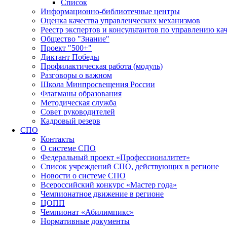
Список
Информационно-библиотечные центры
Оценка качества управленческих механизмов
Реестр экспертов и консультантов по управлению ка
Общество "Знание"
Проект "500+"
Диктант Победы
Профилактическая работа (модуль)
Разговоры о важном
Школа Минпросвещения России
Флагманы образования
Методическая служба
Совет руководителей
Кадровый резерв
СПО
Контакты
О системе СПО
Федеральный проект «Профессионалитет»
Список учреждений СПО, действующих в регионе
Новости о системе СПО
Всероссийский конкурс «Мастер года»
Чемпионатное движение в регионе
ЦОПП
Чемпионат «Абилимпикс»
Нормативные документы