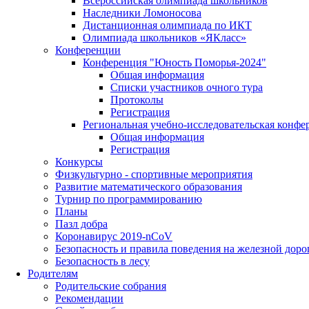
Всероссийская олимпиада школьников
Наследники Ломоносова
Дистанционная олимпиада по ИКТ
Олимпиада школьников «ЯКласс»
Конференции
Конференция "Юность Поморья-2024"
Общая информация
Списки участников очного тура
Протоколы
Регистрация
Региональная учебно-исследовательская конфе
Общая информация
Регистрация
Конкурсы
Физкультурно - спортивные мероприятия
Развитие математического образования
Турнир по программированию
Планы
Пазл добра
Коронавирус 2019-nCoV
Безопасность и правила поведения на железной доро
Безопасность в лесу
Родителям
Родительские собрания
Рекомендации