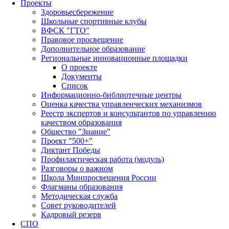
Проекты
Здоровьесбережение
Школьные спортивные клубы
ВФСК "ГТО"
Правовое просвещение
Дополнительное образование
Региональные инновационные площадки
О проекте
Документы
Список
Информационно-библиотечные центры
Оценка качества управленческих механизмов
Реестр экспертов и консультантов по управлению
качеством образования
Общество "Знание"
Проект "500+"
Диктант Победы
Профилактическая работа (модуль)
Разговоры о важном
Школа Минпросвещения России
Флагманы образования
Методическая служба
Совет руководителей
Кадровый резерв
СПО