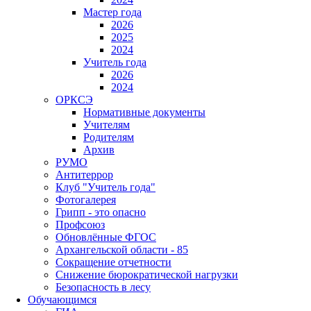
Мастер года
2026
2025
2024
Учитель года
2026
2024
ОРКСЭ
Нормативные документы
Учителям
Родителям
Архив
РУМО
Антитеррор
Клуб "Учитель года"
Фотогалерея
Грипп - это опасно
Профсоюз
Обновлённые ФГОС
Архангельской области - 85
Сокращение отчетности
Снижение бюрократической нагрузки
Безопасность в лесу
Обучающимся