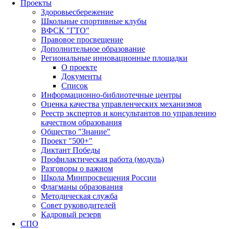
Проекты
Здоровьесбережение
Школьные спортивные клубы
ВФСК "ГТО"
Правовое просвещение
Дополнительное образование
Региональные инновационные площадки
О проекте
Документы
Список
Информационно-библиотечные центры
Оценка качества управленческих механизмов
Реестр экспертов и консультантов по управлению
качеством образования
Общество "Знание"
Проект "500+"
Диктант Победы
Профилактическая работа (модуль)
Разговоры о важном
Школа Минпросвещения России
Флагманы образования
Методическая служба
Совет руководителей
Кадровый резерв
СПО