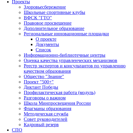
Проекты
Здоровьесбережение
Школьные спортивные клубы
ВФСК "ГТО"
Правовое просвещение
Дополнительное образование
Региональные инновационные площадки
О проекте
Документы
Список
Информационно-библиотечные центры
Оценка качества управленческих механизмов
Реестр экспертов и консультантов по управлению
качеством образования
Общество "Знание"
Проект "500+"
Диктант Победы
Профилактическая работа (модуль)
Разговоры о важном
Школа Минпросвещения России
Флагманы образования
Методическая служба
Совет руководителей
Кадровый резерв
СПО