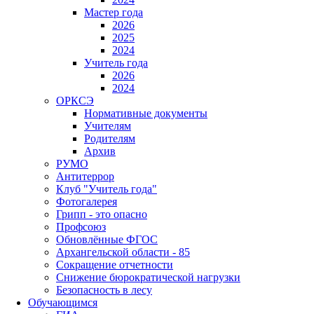
Мастер года
2026
2025
2024
Учитель года
2026
2024
ОРКСЭ
Нормативные документы
Учителям
Родителям
Архив
РУМО
Антитеррор
Клуб "Учитель года"
Фотогалерея
Грипп - это опасно
Профсоюз
Обновлённые ФГОС
Архангельской области - 85
Сокращение отчетности
Снижение бюрократической нагрузки
Безопасность в лесу
Обучающимся