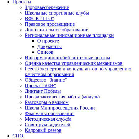
Проекты
Здоровьесбережение
Школьные спортивные клубы
ВФСК "ГТО"
Правовое просвещение
Дополнительное образование
Региональные инновационные площадки
О проекте
Документы
Список
Информационно-библиотечные центры
Оценка качества управленческих механизмов
Реестр экспертов и консультантов по управлению
качеством образования
Общество "Знание"
Проект "500+"
Диктант Победы
Профилактическая работа (модуль)
Разговоры о важном
Школа Минпросвещения России
Флагманы образования
Методическая служба
Совет руководителей
Кадровый резерв
СПО