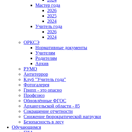
Мастер года
2026
2025
2024
Учитель года
2026
2024
ОРКСЭ
Нормативные документы
Учителям
Родителям
Архив
РУМО
Антитеррор
Клуб "Учитель года"
Фотогалерея
Грипп - это опасно
Профсоюз
Обновлённые ФГОС
Архангельской области - 85
Сокращение отчетности
Снижение бюрократической нагрузки
Безопасность в лесу
Обучающимся