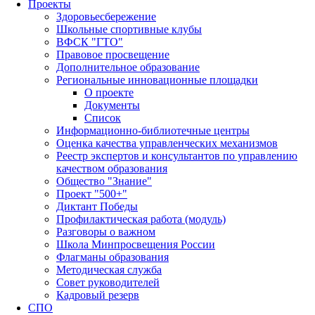
Проекты
Здоровьесбережение
Школьные спортивные клубы
ВФСК "ГТО"
Правовое просвещение
Дополнительное образование
Региональные инновационные площадки
О проекте
Документы
Список
Информационно-библиотечные центры
Оценка качества управленческих механизмов
Реестр экспертов и консультантов по управлению
качеством образования
Общество "Знание"
Проект "500+"
Диктант Победы
Профилактическая работа (модуль)
Разговоры о важном
Школа Минпросвещения России
Флагманы образования
Методическая служба
Совет руководителей
Кадровый резерв
СПО