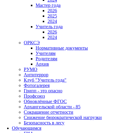
Мастер года
2026
2025
2024
Учитель года
2026
2024
ОРКСЭ
Нормативные документы
Учителям
Родителям
Архив
РУМО
Антитеррор
Клуб "Учитель года"
Фотогалерея
Грипп - это опасно
Профсоюз
Обновлённые ФГОС
Архангельской области - 85
Сокращение отчетности
Снижение бюрократической нагрузки
Безопасность в лесу
Обучающимся