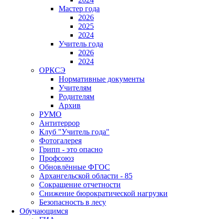
Мастер года
2026
2025
2024
Учитель года
2026
2024
ОРКСЭ
Нормативные документы
Учителям
Родителям
Архив
РУМО
Антитеррор
Клуб "Учитель года"
Фотогалерея
Грипп - это опасно
Профсоюз
Обновлённые ФГОС
Архангельской области - 85
Сокращение отчетности
Снижение бюрократической нагрузки
Безопасность в лесу
Обучающимся