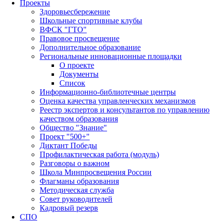
Проекты
Здоровьесбережение
Школьные спортивные клубы
ВФСК "ГТО"
Правовое просвещение
Дополнительное образование
Региональные инновационные площадки
О проекте
Документы
Список
Информационно-библиотечные центры
Оценка качества управленческих механизмов
Реестр экспертов и консультантов по управлению
качеством образования
Общество "Знание"
Проект "500+"
Диктант Победы
Профилактическая работа (модуль)
Разговоры о важном
Школа Минпросвещения России
Флагманы образования
Методическая служба
Совет руководителей
Кадровый резерв
СПО