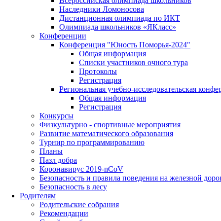
Всероссийская олимпиада школьников
Наследники Ломоносова
Дистанционная олимпиада по ИКТ
Олимпиада школьников «ЯКласс»
Конференции
Конференция "Юность Поморья-2024"
Общая информация
Списки участников очного тура
Протоколы
Регистрация
Региональная учебно-исследовательская конфе
Общая информация
Регистрация
Конкурсы
Физкультурно - спортивные мероприятия
Развитие математического образования
Турнир по программированию
Планы
Пазл добра
Коронавирус 2019-nCoV
Безопасность и правила поведения на железной доро
Безопасность в лесу
Родителям
Родительские собрания
Рекомендации