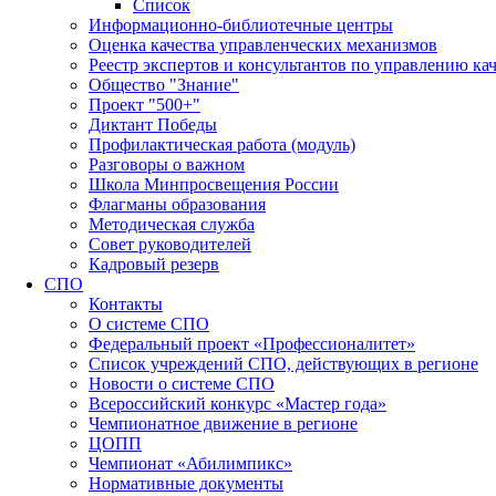
Список
Информационно-библиотечные центры
Оценка качества управленческих механизмов
Реестр экспертов и консультантов по управлению ка
Общество "Знание"
Проект "500+"
Диктант Победы
Профилактическая работа (модуль)
Разговоры о важном
Школа Минпросвещения России
Флагманы образования
Методическая служба
Совет руководителей
Кадровый резерв
СПО
Контакты
О системе СПО
Федеральный проект «Профессионалитет»
Список учреждений СПО, действующих в регионе
Новости о системе СПО
Всероссийский конкурс «Мастер года»
Чемпионатное движение в регионе
ЦОПП
Чемпионат «Абилимпикс»
Нормативные документы