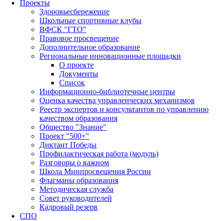
Проекты
Здоровьесбережение
Школьные спортивные клубы
ВФСК "ГТО"
Правовое просвещение
Дополнительное образование
Региональные инновационные площадки
О проекте
Документы
Список
Информационно-библиотечные центры
Оценка качества управленческих механизмов
Реестр экспертов и консультантов по управлению
качеством образования
Общество "Знание"
Проект "500+"
Диктант Победы
Профилактическая работа (модуль)
Разговоры о важном
Школа Минпросвещения России
Флагманы образования
Методическая служба
Совет руководителей
Кадровый резерв
СПО