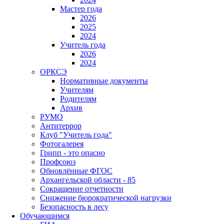
Мастер года
2026
2025
2024
Учитель года
2026
2024
ОРКСЭ
Нормативные документы
Учителям
Родителям
Архив
РУМО
Антитеррор
Клуб "Учитель года"
Фотогалерея
Грипп - это опасно
Профсоюз
Обновлённые ФГОС
Архангельской области - 85
Сокращение отчетности
Снижение бюрократической нагрузки
Безопасность в лесу
Обучающимся