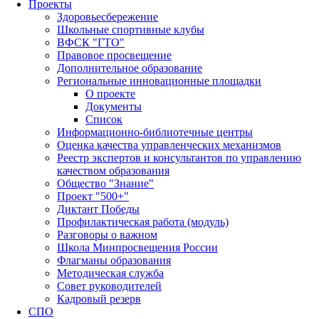
Проекты
Здоровьесбережение
Школьные спортивные клубы
ВФСК "ГТО"
Правовое просвещение
Дополнительное образование
Региональные инновационные площадки
О проекте
Документы
Список
Информационно-библиотечные центры
Оценка качества управленческих механизмов
Реестр экспертов и консультантов по управлению
качеством образования
Общество "Знание"
Проект "500+"
Диктант Победы
Профилактическая работа (модуль)
Разговоры о важном
Школа Минпросвещения России
Флагманы образования
Методическая служба
Совет руководителей
Кадровый резерв
СПО