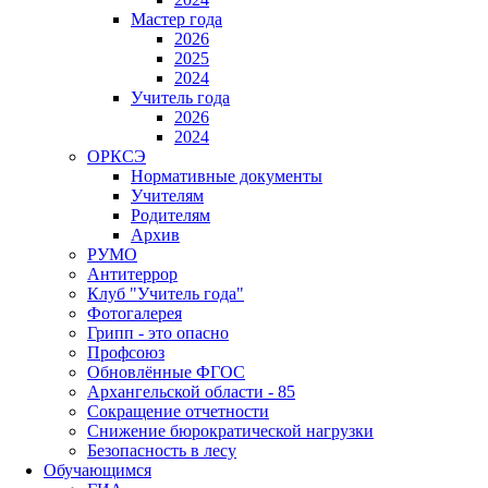
Мастер года
2026
2025
2024
Учитель года
2026
2024
ОРКСЭ
Нормативные документы
Учителям
Родителям
Архив
РУМО
Антитеррор
Клуб "Учитель года"
Фотогалерея
Грипп - это опасно
Профсоюз
Обновлённые ФГОС
Архангельской области - 85
Сокращение отчетности
Снижение бюрократической нагрузки
Безопасность в лесу
Обучающимся