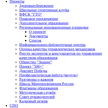
Проекты
Здоровьесбережение
Школьные спортивные клубы
ВФСК "ГТО"
Правовое просвещение
Дополнительное образование
Региональные инновационные площадки
О проекте
Документы
Список
Информационно-библиотечные центры
Оценка качества управленческих механизмов
Реестр экспертов и консультантов по управлению
качеством образования
Общество "Знание"
Проект "500+"
Диктант Победы
Профилактическая работа (модуль)
Разговоры о важном
Школа Минпросвещения России
Флагманы образования
Методическая служба
Совет руководителей
Кадровый резерв
СПО