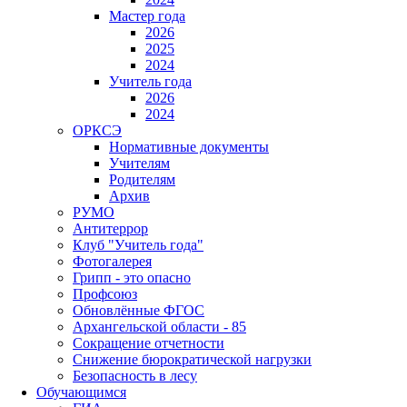
Мастер года
2026
2025
2024
Учитель года
2026
2024
ОРКСЭ
Нормативные документы
Учителям
Родителям
Архив
РУМО
Антитеррор
Клуб "Учитель года"
Фотогалерея
Грипп - это опасно
Профсоюз
Обновлённые ФГОС
Архангельской области - 85
Сокращение отчетности
Снижение бюрократической нагрузки
Безопасность в лесу
Обучающимся