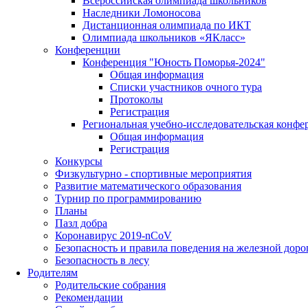
Всероссийская олимпиада школьников
Наследники Ломоносова
Дистанционная олимпиада по ИКТ
Олимпиада школьников «ЯКласс»
Конференции
Конференция "Юность Поморья-2024"
Общая информация
Списки участников очного тура
Протоколы
Регистрация
Региональная учебно-исследовательская конфе
Общая информация
Регистрация
Конкурсы
Физкультурно - спортивные мероприятия
Развитие математического образования
Турнир по программированию
Планы
Пазл добра
Коронавирус 2019-nCoV
Безопасность и правила поведения на железной доро
Безопасность в лесу
Родителям
Родительские собрания
Рекомендации