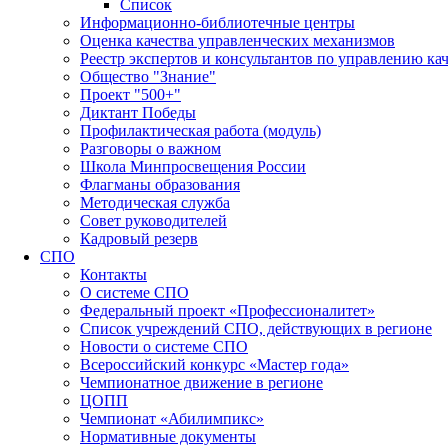
Список
Информационно-библиотечные центры
Оценка качества управленческих механизмов
Реестр экспертов и консультантов по управлению ка
Общество "Знание"
Проект "500+"
Диктант Победы
Профилактическая работа (модуль)
Разговоры о важном
Школа Минпросвещения России
Флагманы образования
Методическая служба
Совет руководителей
Кадровый резерв
СПО
Контакты
О системе СПО
Федеральный проект «Профессионалитет»
Список учреждений СПО, действующих в регионе
Новости о системе СПО
Всероссийский конкурс «Мастер года»
Чемпионатное движение в регионе
ЦОПП
Чемпионат «Абилимпикс»
Нормативные документы