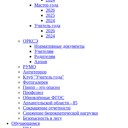
Мастер года
2026
2025
2024
Учитель года
2026
2024
ОРКСЭ
Нормативные документы
Учителям
Родителям
Архив
РУМО
Антитеррор
Клуб "Учитель года"
Фотогалерея
Грипп - это опасно
Профсоюз
Обновлённые ФГОС
Архангельской области - 85
Сокращение отчетности
Снижение бюрократической нагрузки
Безопасность в лесу
Обучающимся