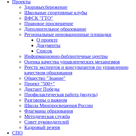
Проекты
Здоровьесбережение
Школьные спортивные клубы
ВФСК "ГТО"
Правовое просвещение
Дополнительное образование
Региональные инновационные площадки
О проекте
Документы
Список
Информационно-библиотечные центры
Оценка качества управленческих механизмов
Реестр экспертов и консультантов по управлению
качеством образования
Общество "Знание"
Проект "500+"
Диктант Победы
Профилактическая работа (модуль)
Разговоры о важном
Школа Минпросвещения России
Флагманы образования
Методическая служба
Совет руководителей
Кадровый резерв
СПО