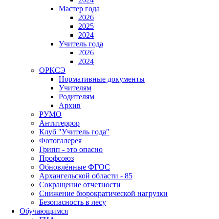
Мастер года
2026
2025
2024
Учитель года
2026
2024
ОРКСЭ
Нормативные документы
Учителям
Родителям
Архив
РУМО
Антитеррор
Клуб "Учитель года"
Фотогалерея
Грипп - это опасно
Профсоюз
Обновлённые ФГОС
Архангельской области - 85
Сокращение отчетности
Снижение бюрократической нагрузки
Безопасность в лесу
Обучающимся