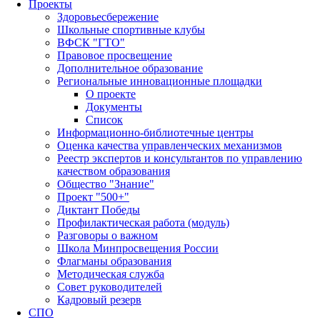
Проекты
Здоровьесбережение
Школьные спортивные клубы
ВФСК "ГТО"
Правовое просвещение
Дополнительное образование
Региональные инновационные площадки
О проекте
Документы
Список
Информационно-библиотечные центры
Оценка качества управленческих механизмов
Реестр экспертов и консультантов по управлению
качеством образования
Общество "Знание"
Проект "500+"
Диктант Победы
Профилактическая работа (модуль)
Разговоры о важном
Школа Минпросвещения России
Флагманы образования
Методическая служба
Совет руководителей
Кадровый резерв
СПО