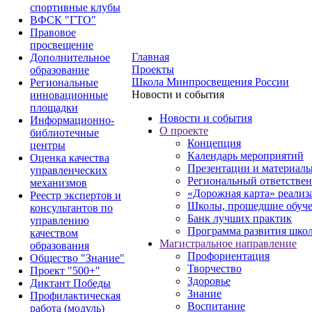
спортивные клубы
ВФСК "ГТО"
Правовое
просвещение
Главная
Дополнительное
Проекты
образование
Школа Минпросвещения России
Региональные
Новости и события
инновационные
площадки
Новости и события
Информационно-
О проекте
библиотечные
Концепция
центры
Календарь мероприятий
Оценка качества
Презентации и материал
управленческих
Региональный ответстве
механизмов
«Дорожная карта» реализ
Реестр экспертов и
Школы, прошедшие обуче
консультантов по
Банк лучших практик
управлению
Программа развития шко
качеством
Магистральное направление
образования
Профориентация
Общество "Знание"
Творчество
Проект "500+"
Здоровье
Диктант Победы
Знание
Профилактическая
Воспитание
работа (модуль)