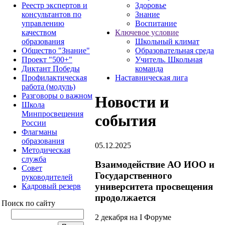
Реестр экспертов и
Здоровье
консультантов по
Знание
управлению
Воспитание
качеством
Ключевое условие
образования
Школьный климат
Общество "Знание"
Образовательная среда
Проект "500+"
Учитель. Школьная
Диктант Победы
команда
Профилактическая
Наставническая лига
работа (модуль)
Разговоры о важном
Новости и
Школа
Минпросвещения
события
России
Флагманы
образования
05.12.2025
Методическая
служба
Взаимодействие АО ИОО и
Совет
Государственного
руководителей
университета просвещения
Кадровый резерв
продолжается
Поиск по сайту
2 декабря на I Форуме