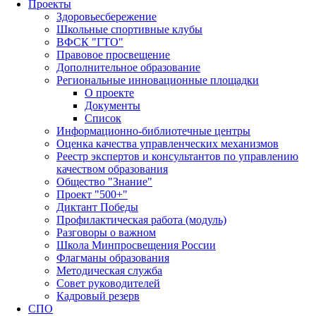
Проекты
Здоровьесбережение
Школьные спортивные клубы
ВФСК "ГТО"
Правовое просвещение
Дополнительное образование
Региональные инновационные площадки
О проекте
Документы
Список
Информационно-библиотечные центры
Оценка качества управленческих механизмов
Реестр экспертов и консультантов по управлению
качеством образования
Общество "Знание"
Проект "500+"
Диктант Победы
Профилактическая работа (модуль)
Разговоры о важном
Школа Минпросвещения России
Флагманы образования
Методическая служба
Совет руководителей
Кадровый резерв
СПО