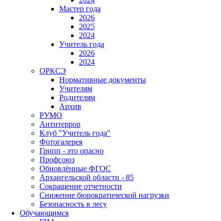
Мастер года
2026
2025
2024
Учитель года
2026
2024
ОРКСЭ
Нормативные документы
Учителям
Родителям
Архив
РУМО
Антитеррор
Клуб "Учитель года"
Фотогалерея
Грипп - это опасно
Профсоюз
Обновлённые ФГОС
Архангельской области - 85
Сокращение отчетности
Снижение бюрократической нагрузки
Безопасность в лесу
Обучающимся