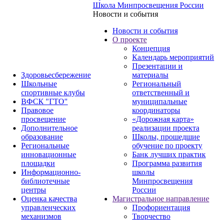
Школа Минпросвещения России
Новости и события
Новости и события
О проекте
Концепция
Календарь мероприятий
Презентации и
Здоровьесбережение
материалы
Школьные
Региональный
спортивные клубы
ответственный и
ВФСК "ГТО"
муниципальные
Правовое
координаторы
просвещение
«Дорожная карта»
Дополнительное
реализации проекта
образование
Школы, прошедшие
Региональные
обучение по проекту
инновационные
Банк лучших практик
площадки
Программа развития
Информационно-
школы
библиотечные
Минпросвещения
центры
России
Оценка качества
Магистральное направление
управленческих
Профориентация
механизмов
Творчество