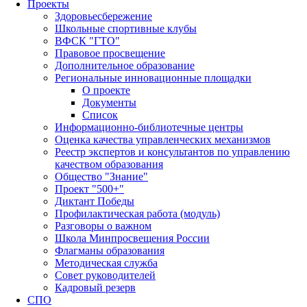
Проекты
Здоровьесбережение
Школьные спортивные клубы
ВФСК "ГТО"
Правовое просвещение
Дополнительное образование
Региональные инновационные площадки
О проекте
Документы
Список
Информационно-библиотечные центры
Оценка качества управленческих механизмов
Реестр экспертов и консультантов по управлению
качеством образования
Общество "Знание"
Проект "500+"
Диктант Победы
Профилактическая работа (модуль)
Разговоры о важном
Школа Минпросвещения России
Флагманы образования
Методическая служба
Совет руководителей
Кадровый резерв
СПО