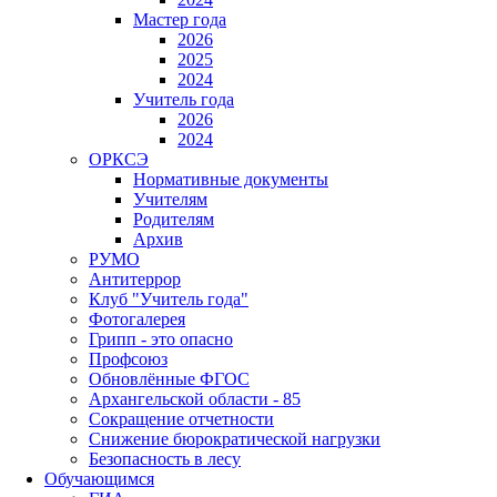
Мастер года
2026
2025
2024
Учитель года
2026
2024
ОРКСЭ
Нормативные документы
Учителям
Родителям
Архив
РУМО
Антитеррор
Клуб "Учитель года"
Фотогалерея
Грипп - это опасно
Профсоюз
Обновлённые ФГОС
Архангельской области - 85
Сокращение отчетности
Снижение бюрократической нагрузки
Безопасность в лесу
Обучающимся