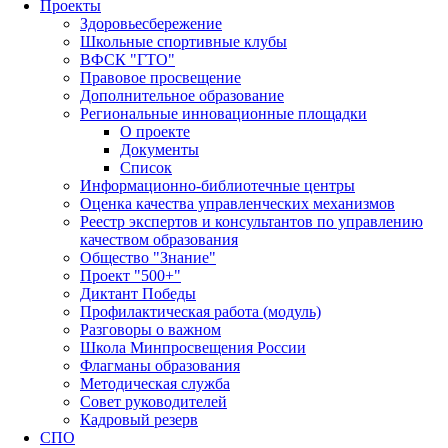
Проекты
Здоровьесбережение
Школьные спортивные клубы
ВФСК "ГТО"
Правовое просвещение
Дополнительное образование
Региональные инновационные площадки
О проекте
Документы
Список
Информационно-библиотечные центры
Оценка качества управленческих механизмов
Реестр экспертов и консультантов по управлению
качеством образования
Общество "Знание"
Проект "500+"
Диктант Победы
Профилактическая работа (модуль)
Разговоры о важном
Школа Минпросвещения России
Флагманы образования
Методическая служба
Совет руководителей
Кадровый резерв
СПО