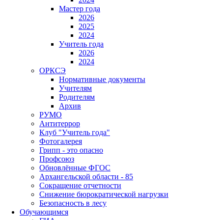
Мастер года
2026
2025
2024
Учитель года
2026
2024
ОРКСЭ
Нормативные документы
Учителям
Родителям
Архив
РУМО
Антитеррор
Клуб "Учитель года"
Фотогалерея
Грипп - это опасно
Профсоюз
Обновлённые ФГОС
Архангельской области - 85
Сокращение отчетности
Снижение бюрократической нагрузки
Безопасность в лесу
Обучающимся