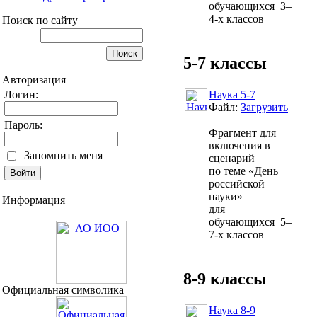
обучающихся 3–
4-х классов
Поиск по сайту
5-7 классы
Авторизация
Логин:
Наука 5-7
Файл:
Загрузить
Пароль:
Фрагмент для
включения в
Запомнить меня
сценарий
по теме «День
российской
науки»
Информация
для
обучающихся 5–
7-х классов
8-9 классы
Официальная символика
Наука 8-9