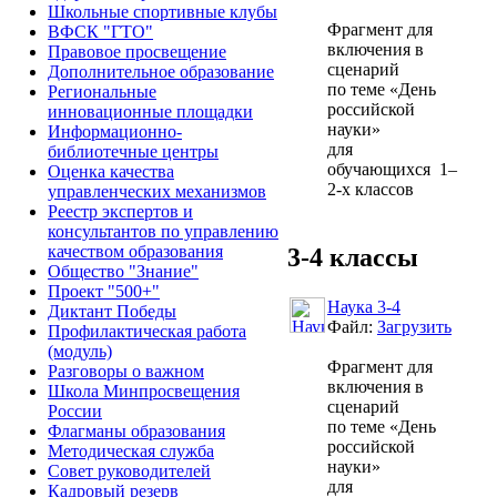
Школьные спортивные клубы
Фрагмент для
ВФСК "ГТО"
включения в
Правовое просвещение
сценарий
Дополнительное образование
по теме «День
Региональные
российской
инновационные площадки
науки»
Информационно-
для
библиотечные центры
обучающихся 1–
Оценка качества
2-х классов
управленческих механизмов
Реестр экспертов и
консультантов по управлению
качеством образования
3-4 классы
Общество "Знание"
Проект "500+"
Наука 3-4
Диктант Победы
Файл:
Загрузить
Профилактическая работа
(модуль)
Фрагмент для
Разговоры о важном
включения в
Школа Минпросвещения
сценарий
России
по теме «День
Флагманы образования
российской
Методическая служба
науки»
Совет руководителей
для
Кадровый резерв