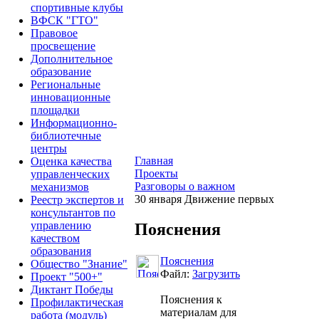
спортивные клубы
ВФСК "ГТО"
Правовое
просвещение
Дополнительное
образование
Региональные
инновационные
площадки
Информационно-
библиотечные
центры
Главная
Оценка качества
Проекты
управленческих
Разговоры о важном
механизмов
30 января Движение первых
Реестр экспертов и
консультантов по
управлению
Пояснения
качеством
образования
Пояснения
Общество "Знание"
Файл:
Загрузить
Проект "500+"
Диктант Победы
Пояснения к
Профилактическая
материалам для
работа (модуль)