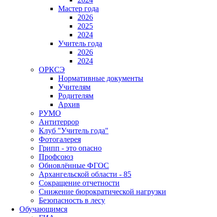
Мастер года
2026
2025
2024
Учитель года
2026
2024
ОРКСЭ
Нормативные документы
Учителям
Родителям
Архив
РУМО
Антитеррор
Клуб "Учитель года"
Фотогалерея
Грипп - это опасно
Профсоюз
Обновлённые ФГОС
Архангельской области - 85
Сокращение отчетности
Снижение бюрократической нагрузки
Безопасность в лесу
Обучающимся