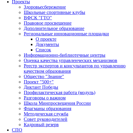
Проекты
Здоровьесбережение
Школьные спортивные клубы
ВФСК "ГТО"
Правовое просвещение
Дополнительное образование
Региональные инновационные площадки
О проекте
Документы
Список
Информационно-библиотечные центры
Оценка качества управленческих механизмов
Реестр экспертов и консультантов по управлению
качеством образования
Общество "Знание"
Проект "500+"
Диктант Победы
Профилактическая работа (модуль)
Разговоры о важном
Школа Минпросвещения России
Флагманы образования
Методическая служба
Совет руководителей
Кадровый резерв
СПО