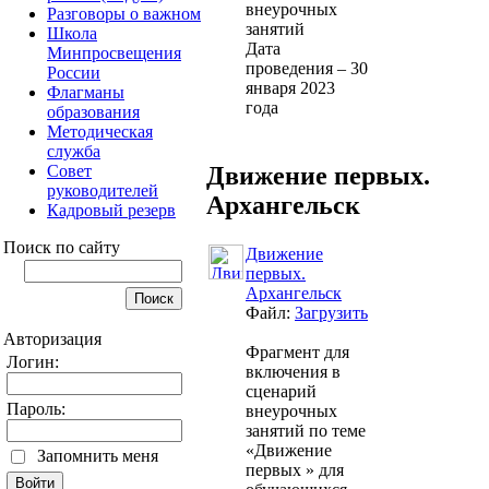
внеурочных
Разговоры о важном
занятий
Школа
Дата
Минпросвещения
проведения – 30
России
января 2023
Флагманы
года
образования
Методическая
служба
Движение первых.
Совет
руководителей
Архангельск
Кадровый резерв
Поиск по сайту
Движение
первых.
Архангельск
Файл:
Загрузить
Авторизация
Фрагмент для
Логин:
включения в
сценарий
Пароль:
внеурочных
занятий по теме
«Движение
Запомнить меня
первых » для