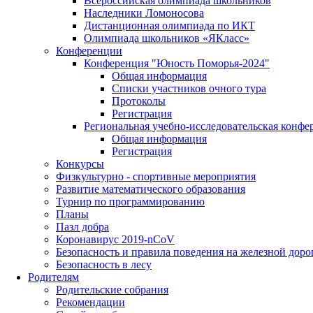
Всероссийская олимпиада школьников
Наследники Ломоносова
Дистанционная олимпиада по ИКТ
Олимпиада школьников «ЯКласс»
Конференции
Конференция "Юность Поморья-2024"
Общая информация
Списки участников очного тура
Протоколы
Регистрация
Региональная учебно-исследовательская конфе
Общая информация
Регистрация
Конкурсы
Физкультурно - спортивные мероприятия
Развитие математического образования
Турнир по программированию
Планы
Пазл добра
Коронавирус 2019-nCoV
Безопасность и правила поведения на железной доро
Безопасность в лесу
Родителям
Родительские собрания
Рекомендации