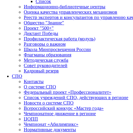
Список
Информационно-библиотечные центры
Оценка качества управленческих механизмов
Реестр экспертов и консультантов по управлению ка
Общество "Знание"
Проект "500+"
Диктант Победы
Профилактическая работа (модуль)
Разговоры о важном
Школа Минпросвещения России
Флагманы образования
Методическая служба
Совет руководителей
Кадровый резерв
СПО
Контакты
О системе СПО
Федеральный проект «Профессионалитет»
Список учреждений СПО, действующих в регионе
Новости о системе СПО
Всероссийский конкурс «Мастер года»
Чемпионатное движение в регионе
ЦОПП
Чемпионат «Абилимпикс»
Нормативные документы