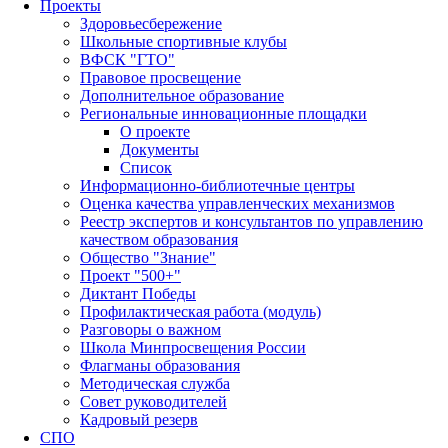
Проекты
Здоровьесбережение
Школьные спортивные клубы
ВФСК "ГТО"
Правовое просвещение
Дополнительное образование
Региональные инновационные площадки
О проекте
Документы
Список
Информационно-библиотечные центры
Оценка качества управленческих механизмов
Реестр экспертов и консультантов по управлению
качеством образования
Общество "Знание"
Проект "500+"
Диктант Победы
Профилактическая работа (модуль)
Разговоры о важном
Школа Минпросвещения России
Флагманы образования
Методическая служба
Совет руководителей
Кадровый резерв
СПО