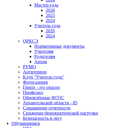
Мастер года
2026
2025
2024
Учитель года
2026
2024
ОРКСЭ
Нормативные документы
Учителям
Родителям
Архив
РУМО
Антитеррор
Клуб "Учитель года"
Фотогалерея
Грипп - это опасно
Профсоюз
Обновлённые ФГОС
Архангельской области - 85
Сокращение отчетности
Снижение бюрократической нагрузки
Безопасность в лесу
Обучающимся