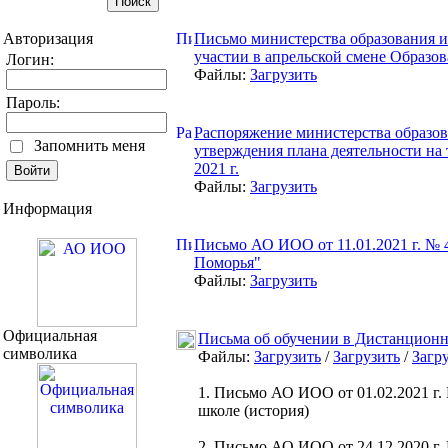
Письмо министерства образования и 
Авторизация
участии в апрельской смене Образо
Логин:
Файлы:
Загрузить
Пароль:
Распоряжение министерства образова
Запомнить меня
утверждения плана деятельности на
2021 г.
Файлы:
Загрузить
Информация
Письмо АО ИОО от 11.01.2021 г. №
Поморья"
Файлы:
Загрузить
Официальная
Письма об обучении в Дистанционн
символика
Файлы:
Загрузить
/
Загрузить
/
Загр
1. Письмо АО ИОО от 01.02.2021 г.
школе (история)
2. Письмо АО ИОО от 24.12.2020 г.