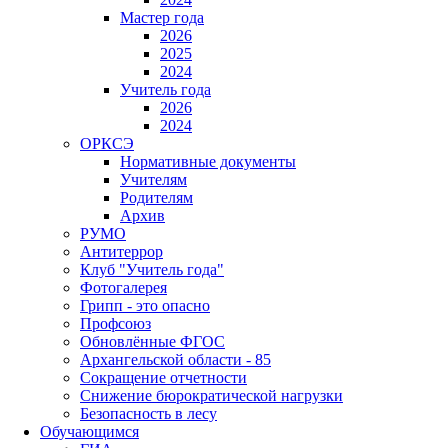
Мастер года
2026
2025
2024
Учитель года
2026
2024
ОРКСЭ
Нормативные документы
Учителям
Родителям
Архив
РУМО
Антитеррор
Клуб "Учитель года"
Фотогалерея
Грипп - это опасно
Профсоюз
Обновлённые ФГОС
Архангельской области - 85
Сокращение отчетности
Снижение бюрократической нагрузки
Безопасность в лесу
Обучающимся