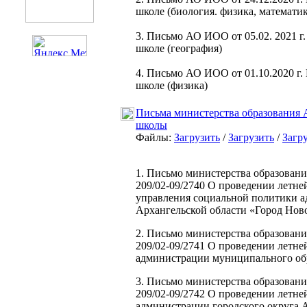
школе (биология. физика, математик
3. Письмо АО ИОО от 05.02. 2021 г
школе (география)
4. Письмо АО ИОО от 01.10.2020 г.
школе (физика)
Письма министерства образования 
школы
Файлы:
Загрузить
/
Загрузить
/
Загр
1. Письмо министерства образования
209/02-09/2740 О проведении летне
управления социальной политики а
Архангельской области «Город Нов
2. Письмо министерства образования
209/02-09/2741 О проведении летне
администрации муниципального обр
3. Письмо министерства образования
209/02-09/2742 О проведении летне
администрации городского округа 