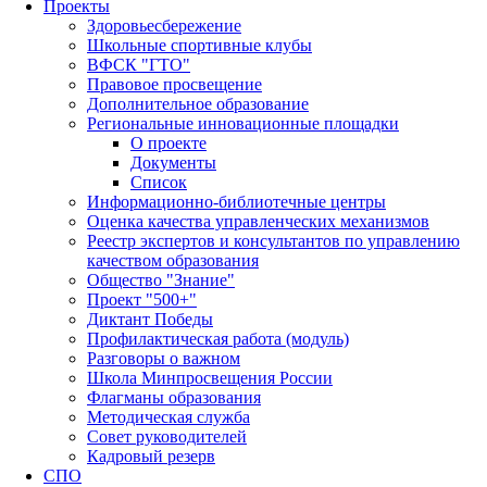
Проекты
Здоровьесбережение
Школьные спортивные клубы
ВФСК "ГТО"
Правовое просвещение
Дополнительное образование
Региональные инновационные площадки
О проекте
Документы
Список
Информационно-библиотечные центры
Оценка качества управленческих механизмов
Реестр экспертов и консультантов по управлению
качеством образования
Общество "Знание"
Проект "500+"
Диктант Победы
Профилактическая работа (модуль)
Разговоры о важном
Школа Минпросвещения России
Флагманы образования
Методическая служба
Совет руководителей
Кадровый резерв
СПО