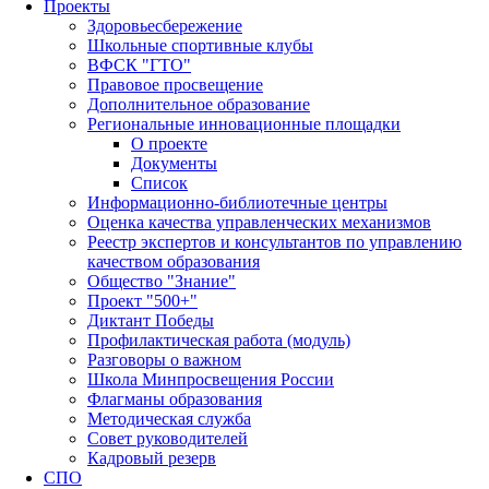
Проекты
Здоровьесбережение
Школьные спортивные клубы
ВФСК "ГТО"
Правовое просвещение
Дополнительное образование
Региональные инновационные площадки
О проекте
Документы
Список
Информационно-библиотечные центры
Оценка качества управленческих механизмов
Реестр экспертов и консультантов по управлению
качеством образования
Общество "Знание"
Проект "500+"
Диктант Победы
Профилактическая работа (модуль)
Разговоры о важном
Школа Минпросвещения России
Флагманы образования
Методическая служба
Совет руководителей
Кадровый резерв
СПО