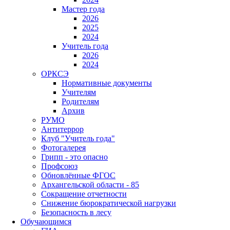
Мастер года
2026
2025
2024
Учитель года
2026
2024
ОРКСЭ
Нормативные документы
Учителям
Родителям
Архив
РУМО
Антитеррор
Клуб "Учитель года"
Фотогалерея
Грипп - это опасно
Профсоюз
Обновлённые ФГОС
Архангельской области - 85
Сокращение отчетности
Снижение бюрократической нагрузки
Безопасность в лесу
Обучающимся