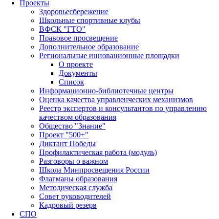
Проекты
Здоровьесбережение
Школьные спортивные клубы
ВФСК "ГТО"
Правовое просвещение
Дополнительное образование
Региональные инновационные площадки
О проекте
Документы
Список
Информационно-библиотечные центры
Оценка качества управленческих механизмов
Реестр экспертов и консультантов по управлению
качеством образования
Общество "Знание"
Проект "500+"
Диктант Победы
Профилактическая работа (модуль)
Разговоры о важном
Школа Минпросвещения России
Флагманы образования
Методическая служба
Совет руководителей
Кадровый резерв
СПО