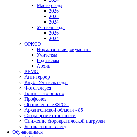
Мастер года
2026
2025
2024
Учитель года
2026
2024
ОРКСЭ
Нормативные документы
Учителям
Родителям
Архив
РУМО
Антитеррор
Клуб "Учитель года"
Фотогалерея
Грипп - это опасно
Профсоюз
Обновлённые ФГОС
Архангельской области - 85
Сокращение отчетности
Снижение бюрократической нагрузки
Безопасность в лесу
Обучающимся