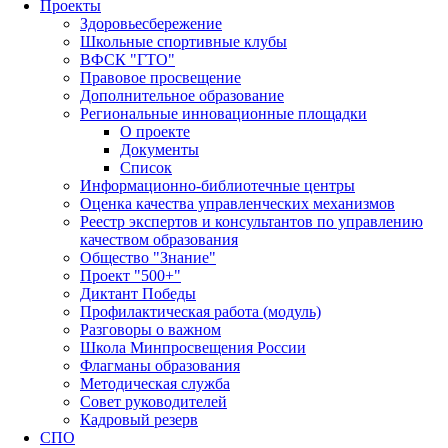
Проекты
Здоровьесбережение
Школьные спортивные клубы
ВФСК "ГТО"
Правовое просвещение
Дополнительное образование
Региональные инновационные площадки
О проекте
Документы
Список
Информационно-библиотечные центры
Оценка качества управленческих механизмов
Реестр экспертов и консультантов по управлению
качеством образования
Общество "Знание"
Проект "500+"
Диктант Победы
Профилактическая работа (модуль)
Разговоры о важном
Школа Минпросвещения России
Флагманы образования
Методическая служба
Совет руководителей
Кадровый резерв
СПО