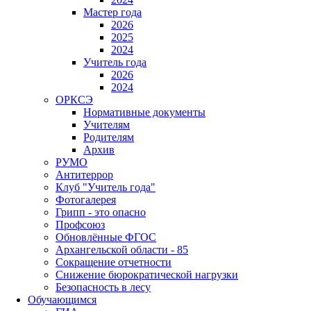
Мастер года
2026
2025
2024
Учитель года
2026
2024
ОРКСЭ
Нормативные документы
Учителям
Родителям
Архив
РУМО
Антитеррор
Клуб "Учитель года"
Фотогалерея
Грипп - это опасно
Профсоюз
Обновлённые ФГОС
Архангельской области - 85
Сокращение отчетности
Снижение бюрократической нагрузки
Безопасность в лесу
Обучающимся