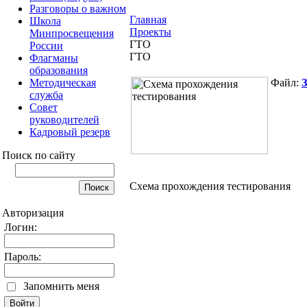
Разговоры о важном
Главная
Школа
Проекты
Минпросвещения
ГТО
России
ГТО
Флагманы
образования
Методическая
Файл:
З
служба
Совет
руководителей
Кадровый резерв
Поиск по сайту
Схема прохождения тестирования
Авторизация
Логин:
Пароль:
Запомнить меня