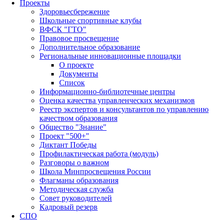
Проекты
Здоровьесбережение
Школьные спортивные клубы
ВФСК "ГТО"
Правовое просвещение
Дополнительное образование
Региональные инновационные площадки
О проекте
Документы
Список
Информационно-библиотечные центры
Оценка качества управленческих механизмов
Реестр экспертов и консультантов по управлению
качеством образования
Общество "Знание"
Проект "500+"
Диктант Победы
Профилактическая работа (модуль)
Разговоры о важном
Школа Минпросвещения России
Флагманы образования
Методическая служба
Совет руководителей
Кадровый резерв
СПО