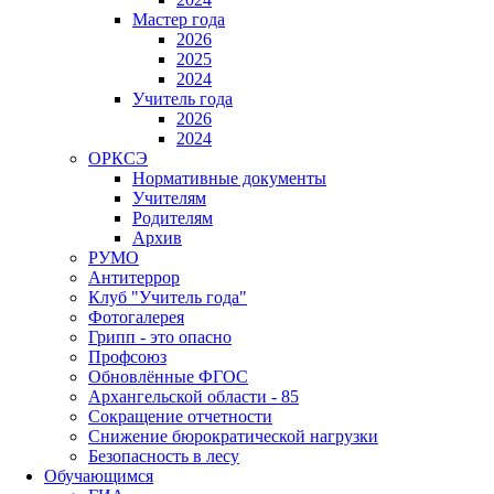
Мастер года
2026
2025
2024
Учитель года
2026
2024
ОРКСЭ
Нормативные документы
Учителям
Родителям
Архив
РУМО
Антитеррор
Клуб "Учитель года"
Фотогалерея
Грипп - это опасно
Профсоюз
Обновлённые ФГОС
Архангельской области - 85
Сокращение отчетности
Снижение бюрократической нагрузки
Безопасность в лесу
Обучающимся