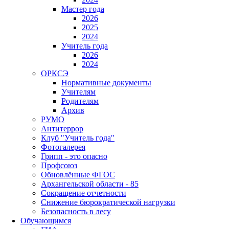
Мастер года
2026
2025
2024
Учитель года
2026
2024
ОРКСЭ
Нормативные документы
Учителям
Родителям
Архив
РУМО
Антитеррор
Клуб "Учитель года"
Фотогалерея
Грипп - это опасно
Профсоюз
Обновлённые ФГОС
Архангельской области - 85
Сокращение отчетности
Снижение бюрократической нагрузки
Безопасность в лесу
Обучающимся