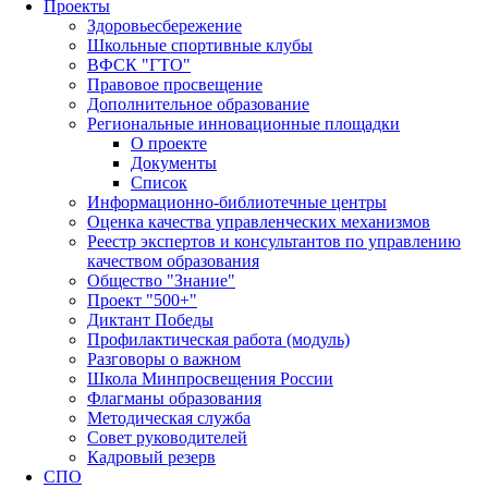
Проекты
Здоровьесбережение
Школьные спортивные клубы
ВФСК "ГТО"
Правовое просвещение
Дополнительное образование
Региональные инновационные площадки
О проекте
Документы
Список
Информационно-библиотечные центры
Оценка качества управленческих механизмов
Реестр экспертов и консультантов по управлению
качеством образования
Общество "Знание"
Проект "500+"
Диктант Победы
Профилактическая работа (модуль)
Разговоры о важном
Школа Минпросвещения России
Флагманы образования
Методическая служба
Совет руководителей
Кадровый резерв
СПО