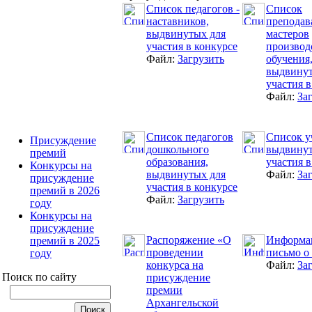
Список педагогов -
Список
наставников,
преподав
выдвинутых для
мастеров
участия в конкурсе
производ
Файл:
Загрузить
обучения
выдвинут
участия в
Файл:
За
Список педагогов
Список у
Присуждение
дошкольного
выдвинут
премий
образования,
участия в
Конкурсы на
выдвинутых для
Файл:
За
присуждение
участия в конкурсе
премий в 2026
Файл:
Загрузить
году
Конкурсы на
присуждение
Распоряжение «О
Информа
премий в 2025
проведении
письмо о
году
конкурса на
Файл:
За
Поиск по сайту
присуждение
премии
Архангельской