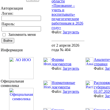
области
«Призвание –
Авторизация
учить и
Логин:
воспитывать»
педагогическим
работникам в 2026
Пароль:
году»
Файл:
Загрузить
Запомнить меня
от 2 апреля 2026
года № 404
Информация
Формы
Аналитич
документов
справки
Файл:
Загрузить
Файл:
За
Официальная
Нормативные
Распоряж
символика
документы
губернат
Файл:
Загрузить
01.07.202
Файл:
За