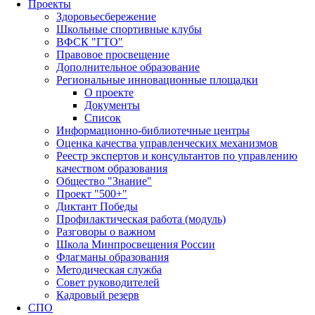
Проекты
Здоровьесбережение
Школьные спортивные клубы
ВФСК "ГТО"
Правовое просвещение
Дополнительное образование
Региональные инновационные площадки
О проекте
Документы
Список
Информационно-библиотечные центры
Оценка качества управленческих механизмов
Реестр экспертов и консультантов по управлению
качеством образования
Общество "Знание"
Проект "500+"
Диктант Победы
Профилактическая работа (модуль)
Разговоры о важном
Школа Минпросвещения России
Флагманы образования
Методическая служба
Совет руководителей
Кадровый резерв
СПО