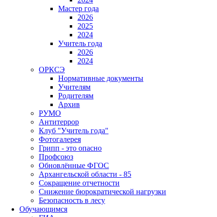
Мастер года
2026
2025
2024
Учитель года
2026
2024
ОРКСЭ
Нормативные документы
Учителям
Родителям
Архив
РУМО
Антитеррор
Клуб "Учитель года"
Фотогалерея
Грипп - это опасно
Профсоюз
Обновлённые ФГОС
Архангельской области - 85
Сокращение отчетности
Снижение бюрократической нагрузки
Безопасность в лесу
Обучающимся