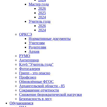
Мастер года
2026
2025
2024
Учитель года
2026
2024
ОРКСЭ
Нормативные документы
Учителям
Родителям
Архив
РУМО
Антитеррор
Клуб "Учитель года"
Фотогалерея
Грипп - это опасно
Профсоюз
Обновлённые ФГОС
Архангельской области - 85
Сокращение отчетности
Снижение бюрократической нагрузки
Безопасность в лесу
Обучающимся