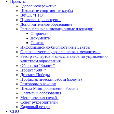
Проекты
Здоровьесбережение
Школьные спортивные клубы
ВФСК "ГТО"
Правовое просвещение
Дополнительное образование
Региональные инновационные площадки
О проекте
Документы
Список
Информационно-библиотечные центры
Оценка качества управленческих механизмов
Реестр экспертов и консультантов по управлению
качеством образования
Общество "Знание"
Проект "500+"
Диктант Победы
Профилактическая работа (модуль)
Разговоры о важном
Школа Минпросвещения России
Флагманы образования
Методическая служба
Совет руководителей
Кадровый резерв
СПО