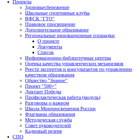
Проекты
Здоровьесбережение
Школьные спортивные клубы
ВФСК "ГТО"
Правовое просвещение
Дополнительное образование
Региональные инновационные площадки
О проекте
Документы
Список
Информационно-библиотечные центры
Оценка качества управленческих механизмов
Реестр экспертов и консультантов по управлению
качеством образования
Общество "Знание"
Проект "500+"
Диктант Победы
Профилактическая работа (модуль)
Разговоры о важном
Школа Минпросвещения России
Флагманы образования
Методическая служба
Совет руководителей
Кадровый резерв
СПО