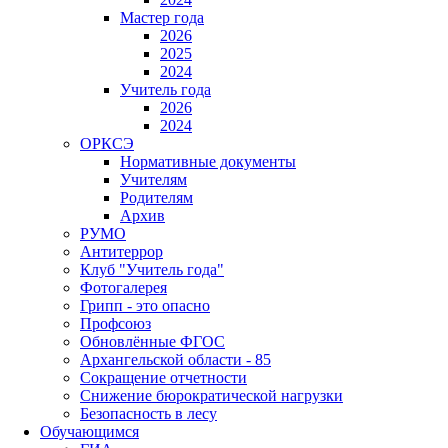
Мастер года
2026
2025
2024
Учитель года
2026
2024
ОРКСЭ
Нормативные документы
Учителям
Родителям
Архив
РУМО
Антитеррор
Клуб "Учитель года"
Фотогалерея
Грипп - это опасно
Профсоюз
Обновлённые ФГОС
Архангельской области - 85
Сокращение отчетности
Снижение бюрократической нагрузки
Безопасность в лесу
Обучающимся