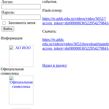
события.
Логин:
Flash-плеер:
Пароль:
https://tv.arkh-edu.ru/videos/video/3652/?
Запомнить меня
access_token=shr0000003652295427984
Скачать:
Информация
https://tv.arkh-
edu.ru/videos/video/3652/download/main
access_token=shr0000003652295427984
Назад в раздел
Официальная
символика