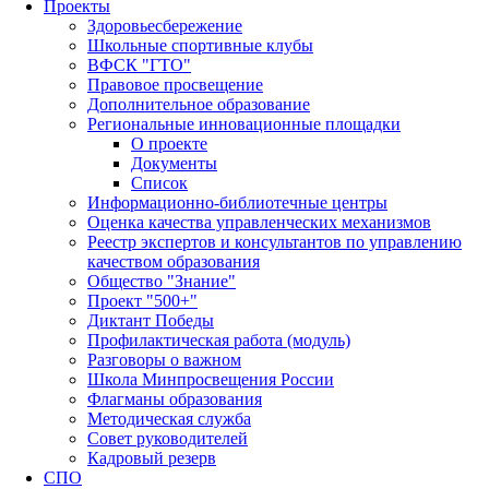
Проекты
Здоровьесбережение
Школьные спортивные клубы
ВФСК "ГТО"
Правовое просвещение
Дополнительное образование
Региональные инновационные площадки
О проекте
Документы
Список
Информационно-библиотечные центры
Оценка качества управленческих механизмов
Реестр экспертов и консультантов по управлению
качеством образования
Общество "Знание"
Проект "500+"
Диктант Победы
Профилактическая работа (модуль)
Разговоры о важном
Школа Минпросвещения России
Флагманы образования
Методическая служба
Совет руководителей
Кадровый резерв
СПО