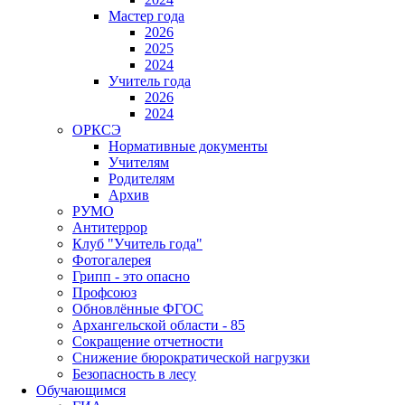
Мастер года
2026
2025
2024
Учитель года
2026
2024
ОРКСЭ
Нормативные документы
Учителям
Родителям
Архив
РУМО
Антитеррор
Клуб "Учитель года"
Фотогалерея
Грипп - это опасно
Профсоюз
Обновлённые ФГОС
Архангельской области - 85
Сокращение отчетности
Снижение бюрократической нагрузки
Безопасность в лесу
Обучающимся