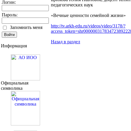
Логин:
педагогических наук
Пароль:
«Вечные ценности семейной жизни»
http://tv.arkh-edu.ru/videos/video/3178/?
Запомнить меня
access_token=shr0000003178347238922
Назад в раздел
Информация
Официальная
символика