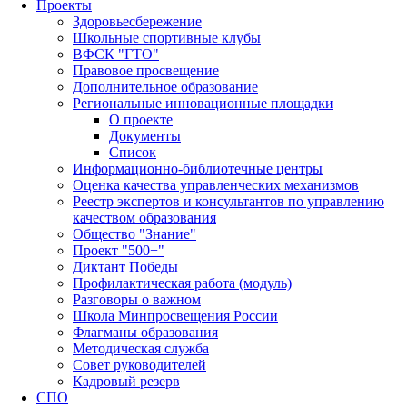
Проекты
Здоровьесбережение
Школьные спортивные клубы
ВФСК "ГТО"
Правовое просвещение
Дополнительное образование
Региональные инновационные площадки
О проекте
Документы
Список
Информационно-библиотечные центры
Оценка качества управленческих механизмов
Реестр экспертов и консультантов по управлению
качеством образования
Общество "Знание"
Проект "500+"
Диктант Победы
Профилактическая работа (модуль)
Разговоры о важном
Школа Минпросвещения России
Флагманы образования
Методическая служба
Совет руководителей
Кадровый резерв
СПО