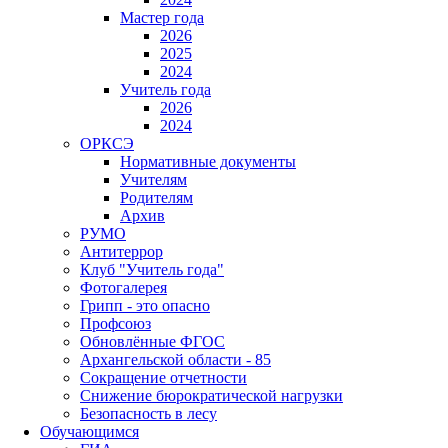
Мастер года
2026
2025
2024
Учитель года
2026
2024
ОРКСЭ
Нормативные документы
Учителям
Родителям
Архив
РУМО
Антитеррор
Клуб "Учитель года"
Фотогалерея
Грипп - это опасно
Профсоюз
Обновлённые ФГОС
Архангельской области - 85
Сокращение отчетности
Снижение бюрократической нагрузки
Безопасность в лесу
Обучающимся