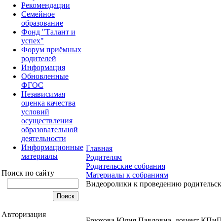
Рекомендации
Семейное
образование
Фонд "Талант и
успех"
Форум приёмных
родителей
Информация
Обновленные
ФГОС
Независимая
оценка качества
условий
осуществления
образовательной
деятельности
Информационные
Главная
материалы
Родителям
Родительские собрания
Поиск по сайту
Материалы к собраниям
Видеоролики к проведению родительск
Авторизация
Брюхова Юлия Павловна, доцент КПиП