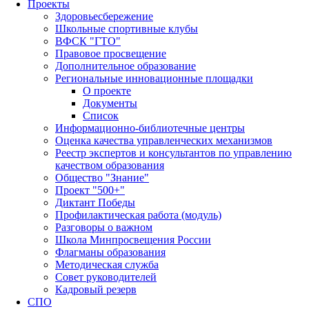
Проекты
Здоровьесбережение
Школьные спортивные клубы
ВФСК "ГТО"
Правовое просвещение
Дополнительное образование
Региональные инновационные площадки
О проекте
Документы
Список
Информационно-библиотечные центры
Оценка качества управленческих механизмов
Реестр экспертов и консультантов по управлению
качеством образования
Общество "Знание"
Проект "500+"
Диктант Победы
Профилактическая работа (модуль)
Разговоры о важном
Школа Минпросвещения России
Флагманы образования
Методическая служба
Совет руководителей
Кадровый резерв
СПО