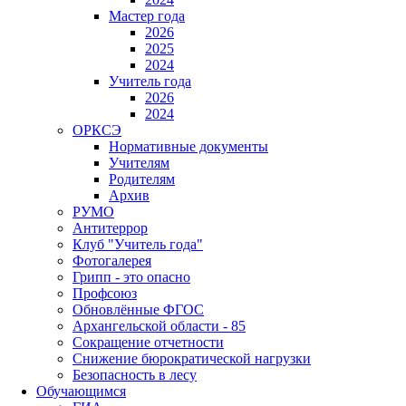
Мастер года
2026
2025
2024
Учитель года
2026
2024
ОРКСЭ
Нормативные документы
Учителям
Родителям
Архив
РУМО
Антитеррор
Клуб "Учитель года"
Фотогалерея
Грипп - это опасно
Профсоюз
Обновлённые ФГОС
Архангельской области - 85
Сокращение отчетности
Снижение бюрократической нагрузки
Безопасность в лесу
Обучающимся