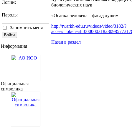
Логин:
биологических наук
Пароль:
«Осанка человека – фасад души»
http://tv.arkh-edu.ru/videos/video/3182/?
Запомнить меня
access_token=shr0000003182309857731
Назад в раздел
Информация
Официальная
символика