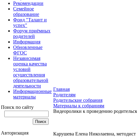
Рекомендации
Семейное
образование
Фонд "Талант и
успех"
Форум приёмных
родителей
Информация
Обновленные
ФГОС
Независимая
оценка качества
условий
осуществления
образовательной
деятельности
Главная
Информационные
Родителям
материалы
Родительские собрания
Материалы к собраниям
Поиск по сайту
Видеоролики к проведению родительск
Авторизация
Карушева Елена Николаевна, методис