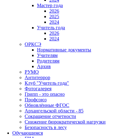
Мастер года
2026
2025
2024
Учитель года
2026
2024
ОРКСЭ
Нормативные документы
Учителям
Родителям
Архив
РУМО
Антитеррор
Клуб "Учитель года"
Фотогалерея
Грипп - это опасно
Профсоюз
Обновлённые ФГОС
Архангельской области - 85
Сокращение отчетности
Снижение бюрократической нагрузки
Безопасность в лесу
Обучающимся