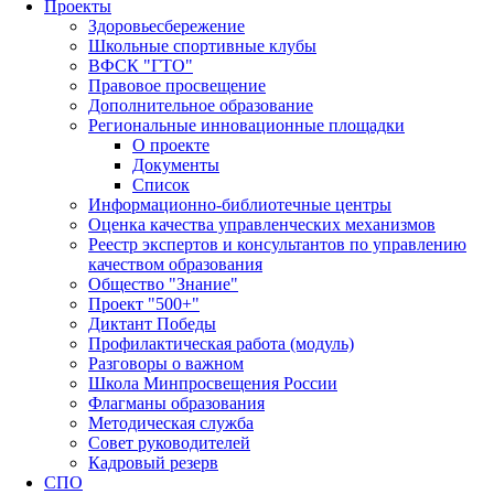
Проекты
Здоровьесбережение
Школьные спортивные клубы
ВФСК "ГТО"
Правовое просвещение
Дополнительное образование
Региональные инновационные площадки
О проекте
Документы
Список
Информационно-библиотечные центры
Оценка качества управленческих механизмов
Реестр экспертов и консультантов по управлению
качеством образования
Общество "Знание"
Проект "500+"
Диктант Победы
Профилактическая работа (модуль)
Разговоры о важном
Школа Минпросвещения России
Флагманы образования
Методическая служба
Совет руководителей
Кадровый резерв
СПО