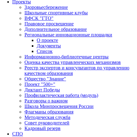
Проекты
Здоровьесбережение
Школьные спортивные клубы
ВФСК "ГТО"
Правовое просвещение
Дополнительное образование
Региональные инновационные площадки
О проекте
Документы
Список
Информационно-библиотечные центры
Оценка качества управленческих механизмов
Реестр экспертов и консультантов по управлению
качеством образования
Общество "Знание"
Проект "500+"
Диктант Победы
Профилактическая работа (модуль)
Разговоры о важном
Школа Минпросвещения России
Флагманы образования
Методическая служба
Совет руководителей
Кадровый резерв
СПО