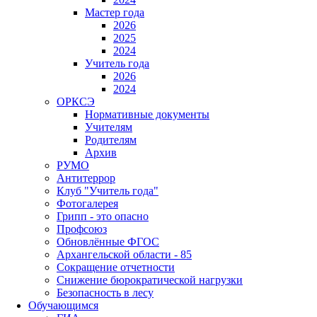
Мастер года
2026
2025
2024
Учитель года
2026
2024
ОРКСЭ
Нормативные документы
Учителям
Родителям
Архив
РУМО
Антитеррор
Клуб "Учитель года"
Фотогалерея
Грипп - это опасно
Профсоюз
Обновлённые ФГОС
Архангельской области - 85
Сокращение отчетности
Снижение бюрократической нагрузки
Безопасность в лесу
Обучающимся