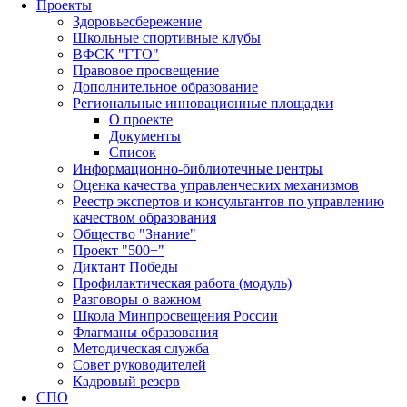
Проекты
Здоровьесбережение
Школьные спортивные клубы
ВФСК "ГТО"
Правовое просвещение
Дополнительное образование
Региональные инновационные площадки
О проекте
Документы
Список
Информационно-библиотечные центры
Оценка качества управленческих механизмов
Реестр экспертов и консультантов по управлению
качеством образования
Общество "Знание"
Проект "500+"
Диктант Победы
Профилактическая работа (модуль)
Разговоры о важном
Школа Минпросвещения России
Флагманы образования
Методическая служба
Совет руководителей
Кадровый резерв
СПО