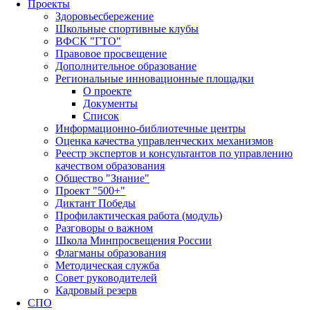
Проекты
Здоровьесбережение
Школьные спортивные клубы
ВФСК "ГТО"
Правовое просвещение
Дополнительное образование
Региональные инновационные площадки
О проекте
Документы
Список
Информационно-библиотечные центры
Оценка качества управленческих механизмов
Реестр экспертов и консультантов по управлению
качеством образования
Общество "Знание"
Проект "500+"
Диктант Победы
Профилактическая работа (модуль)
Разговоры о важном
Школа Минпросвещения России
Флагманы образования
Методическая служба
Совет руководителей
Кадровый резерв
СПО