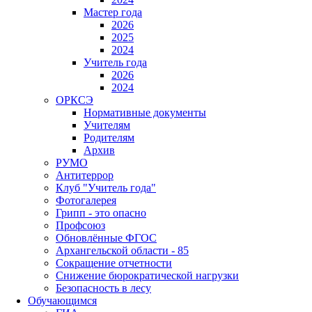
Мастер года
2026
2025
2024
Учитель года
2026
2024
ОРКСЭ
Нормативные документы
Учителям
Родителям
Архив
РУМО
Антитеррор
Клуб "Учитель года"
Фотогалерея
Грипп - это опасно
Профсоюз
Обновлённые ФГОС
Архангельской области - 85
Сокращение отчетности
Снижение бюрократической нагрузки
Безопасность в лесу
Обучающимся