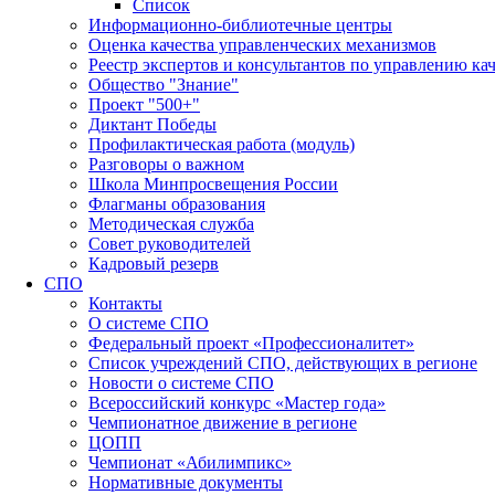
Список
Информационно-библиотечные центры
Оценка качества управленческих механизмов
Реестр экспертов и консультантов по управлению ка
Общество "Знание"
Проект "500+"
Диктант Победы
Профилактическая работа (модуль)
Разговоры о важном
Школа Минпросвещения России
Флагманы образования
Методическая служба
Совет руководителей
Кадровый резерв
СПО
Контакты
О системе СПО
Федеральный проект «Профессионалитет»
Список учреждений СПО, действующих в регионе
Новости о системе СПО
Всероссийский конкурс «Мастер года»
Чемпионатное движение в регионе
ЦОПП
Чемпионат «Абилимпикс»
Нормативные документы