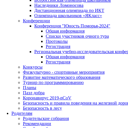
Всероссийская олимпиада школьников
Наследники Ломоносова
Дистанционная олимпиада по ИКТ
Олимпиада школьников «ЯКласс»
Конференции
Конференция "Юность Поморья-2024"
Общая информация
Списки участников очного тура
Протоколы
Регистрация
Региональная учебно-исследовательская конфе
Общая информация
Регистрация
Конкурсы
Физкультурно - спортивные мероприятия
Развитие математического образования
Турнир по программированию
Планы
Пазл добра
Коронавирус 2019-nCoV
Безопасность и правила поведения на железной доро
Безопасность в лесу
Родителям
Родительские собрания
Рекомендации