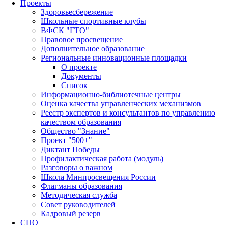
Проекты
Здоровьесбережение
Школьные спортивные клубы
ВФСК "ГТО"
Правовое просвещение
Дополнительное образование
Региональные инновационные площадки
О проекте
Документы
Список
Информационно-библиотечные центры
Оценка качества управленческих механизмов
Реестр экспертов и консультантов по управлению
качеством образования
Общество "Знание"
Проект "500+"
Диктант Победы
Профилактическая работа (модуль)
Разговоры о важном
Школа Минпросвещения России
Флагманы образования
Методическая служба
Совет руководителей
Кадровый резерв
СПО