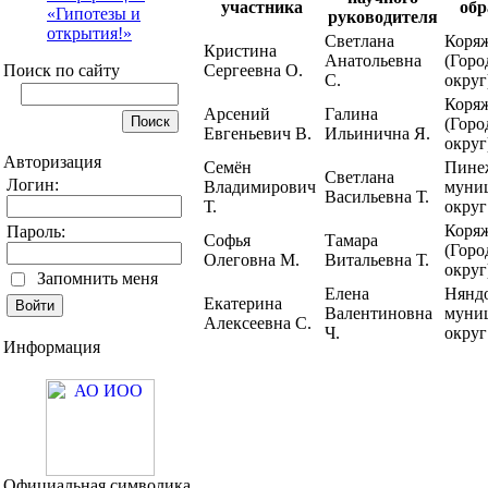
участника
обр
«Гипотезы и
руководителя
открытия!»
Светлана
Коря
Кристина
Анатольевна
(Горо
Поиск по сайту
Сергеевна О.
С.
округ
Коря
Арсений
Галина
(Горо
Евгеньевич В.
Ильинична Я.
округ
Авторизация
Семён
Пине
Светлана
Логин:
Владимирович
муни
Васильевна Т.
Т.
округ
Коря
Пароль:
Софья
Тамара
(Горо
Олеговна М.
Витальевна Т.
округ
Запомнить меня
Елена
Нянд
Екатерина
Валентиновна
муни
Алексеевна С.
Ч.
округ
Информация
Нянд
Виктория
Лариса
муни
Ивановна К.
Викторовна С.
округ
Кристина
Нянд
Вера
Анатольевна
муни
Алексеевна П.
Ф.
округ
Нянд
Официальная символика