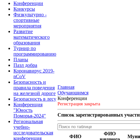
Конференции
Конкурсы
Физкультурно -
спортивные
мероприятия
Развитие
математического
образования
Турнир по
программированию
Планы
Пазл добра
Коронавирус 2019-
nCoV
Безопасность и
Главная
правила поведения
Обучающимся
на железной дороге
Конференции
Безопасность в лесу
Регистрация закрыта
Конференция
"Юность
Список зарегистрированных участ
Поморья-2024"
Региональная
учебно-
исследовательская
ФИО
ФИО
Муни
конференция
научного