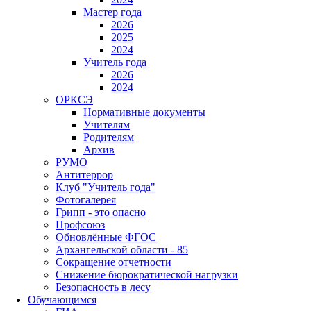
Мастер года
2026
2025
2024
Учитель года
2026
2024
ОРКСЭ
Нормативные документы
Учителям
Родителям
Архив
РУМО
Антитеррор
Клуб "Учитель года"
Фотогалерея
Грипп - это опасно
Профсоюз
Обновлённые ФГОС
Архангельской области - 85
Сокращение отчетности
Снижение бюрократической нагрузки
Безопасность в лесу
Обучающимся