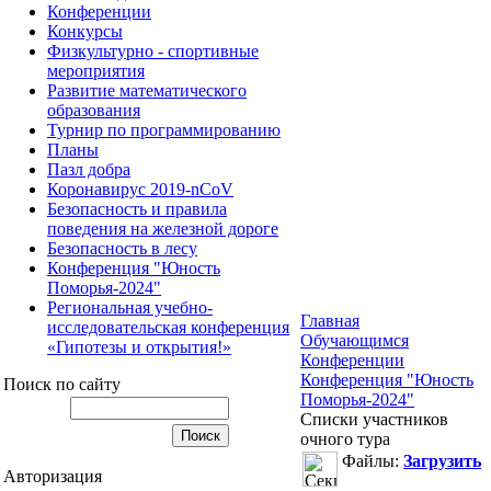
Конференции
Конкурсы
Физкультурно - спортивные
мероприятия
Развитие математического
образования
Турнир по программированию
Планы
Пазл добра
Коронавирус 2019-nCoV
Безопасность и правила
поведения на железной дороге
Безопасность в лесу
Конференция "Юность
Поморья-2024"
Региональная учебно-
Главная
исследовательская конференция
Обучающимся
«Гипотезы и открытия!»
Конференции
Конференция "Юность
Поиск по сайту
Поморья-2024"
Списки участников
очного тура
Файлы:
Загрузить
Авторизация