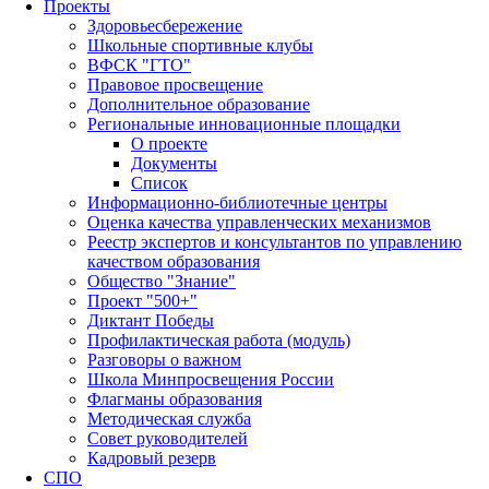
Проекты
Здоровьесбережение
Школьные спортивные клубы
ВФСК "ГТО"
Правовое просвещение
Дополнительное образование
Региональные инновационные площадки
О проекте
Документы
Список
Информационно-библиотечные центры
Оценка качества управленческих механизмов
Реестр экспертов и консультантов по управлению
качеством образования
Общество "Знание"
Проект "500+"
Диктант Победы
Профилактическая работа (модуль)
Разговоры о важном
Школа Минпросвещения России
Флагманы образования
Методическая служба
Совет руководителей
Кадровый резерв
СПО