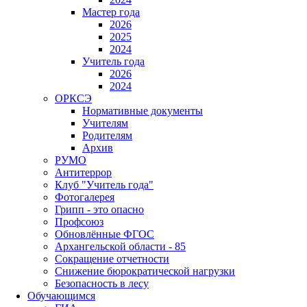
Мастер года
2026
2025
2024
Учитель года
2026
2024
ОРКСЭ
Нормативные документы
Учителям
Родителям
Архив
РУМО
Антитеррор
Клуб "Учитель года"
Фотогалерея
Грипп - это опасно
Профсоюз
Обновлённые ФГОС
Архангельской области - 85
Сокращение отчетности
Снижение бюрократической нагрузки
Безопасность в лесу
Обучающимся