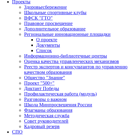
Проекты
Здоровьесбережение
Школьные спортивные клубы
ВФСК "ГТО"
Правовое просвещение
Дополнительное образование
Региональные инновационные площадки
О проекте
Документы
Список
Информационно-библиотечные центры
Оценка качества управленческих механизмов
Реестр экспертов и консультантов по управлению
качеством образования
Общество "Знание"
Проект "500+"
Диктант Победы
Профилактическая работа (модуль)
Разговоры о важном
Школа Минпросвещения России
Флагманы образования
Методическая служба
Совет руководителей
Кадровый резерв
СПО