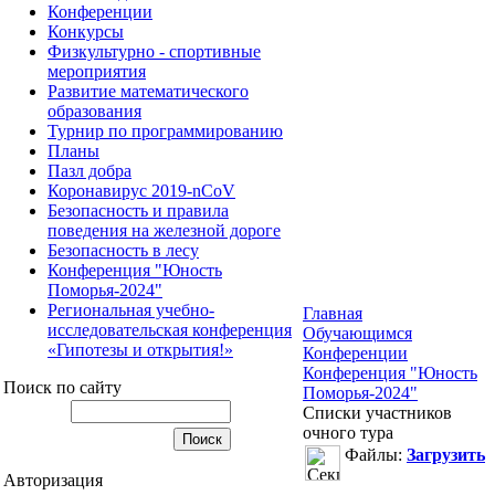
Конференции
Конкурсы
Физкультурно - спортивные
мероприятия
Развитие математического
образования
Турнир по программированию
Планы
Пазл добра
Коронавирус 2019-nCoV
Безопасность и правила
поведения на железной дороге
Безопасность в лесу
Конференция "Юность
Поморья-2024"
Региональная учебно-
Главная
исследовательская конференция
Обучающимся
«Гипотезы и открытия!»
Конференции
Конференция "Юность
Поиск по сайту
Поморья-2024"
Списки участников
очного тура
Файлы:
Загрузить
Авторизация