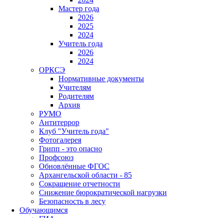
Мастер года
2026
2025
2024
Учитель года
2026
2024
ОРКСЭ
Нормативные документы
Учителям
Родителям
Архив
РУМО
Антитеррор
Клуб "Учитель года"
Фотогалерея
Грипп - это опасно
Профсоюз
Обновлённые ФГОС
Архангельской области - 85
Сокращение отчетности
Снижение бюрократической нагрузки
Безопасность в лесу
Обучающимся