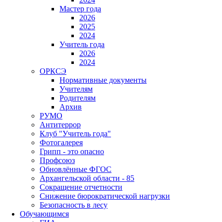
Мастер года
2026
2025
2024
Учитель года
2026
2024
ОРКСЭ
Нормативные документы
Учителям
Родителям
Архив
РУМО
Антитеррор
Клуб "Учитель года"
Фотогалерея
Грипп - это опасно
Профсоюз
Обновлённые ФГОС
Архангельской области - 85
Сокращение отчетности
Снижение бюрократической нагрузки
Безопасность в лесу
Обучающимся