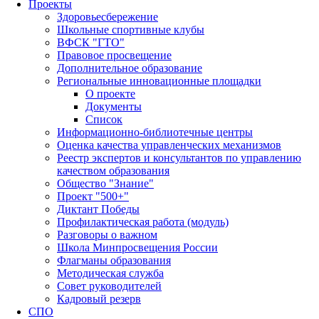
Проекты
Здоровьесбережение
Школьные спортивные клубы
ВФСК "ГТО"
Правовое просвещение
Дополнительное образование
Региональные инновационные площадки
О проекте
Документы
Список
Информационно-библиотечные центры
Оценка качества управленческих механизмов
Реестр экспертов и консультантов по управлению
качеством образования
Общество "Знание"
Проект "500+"
Диктант Победы
Профилактическая работа (модуль)
Разговоры о важном
Школа Минпросвещения России
Флагманы образования
Методическая служба
Совет руководителей
Кадровый резерв
СПО